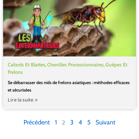
,
,
Cafards Et Blattes
Chenilles Processionnaires
Guêpes Et
Frelons
Se débarrasser des nids de frelons asiatiques : méthodes efficaces
et sécurisées
Lire la suite
2
Précédent
1
3
4
5
Suivant