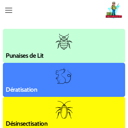
Aller
au
contenu
Punaises de Lit
Dératisation
Désinsectisation