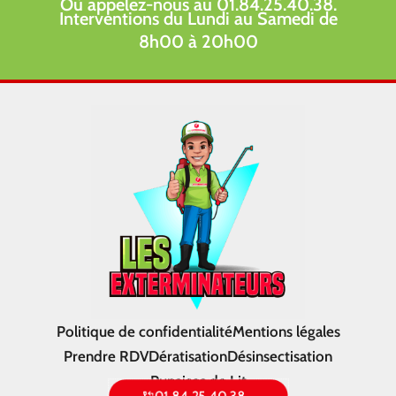
Où appelez-nous au 01.84.25.40.38.
Interventions du Lundi au Samedi de
8h00 à 20h00
Politique de confidentialité
Mentions légales
Prendre RDV
Dératisation
Désinsectisation
Punaises de Lit
01 84 25 40 38