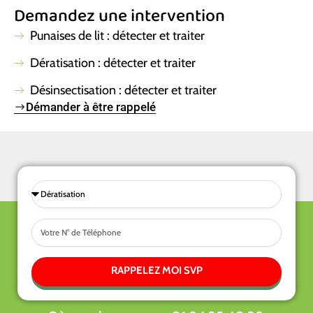
b
u
a
Demandez une intervention
o
b
g
o
e
r
k
a
Punaises de lit : détecter et traiter
m
Dératisation : détecter et traiter
Désinsectisation : détecter et traiter
Démander à être rappelé
Sélectionnez
une
Tel
prestations
RAPPELEZ MOI SVP