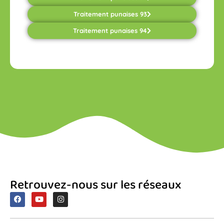
Traitement punaises 93
Traitement punaises 94
Retrouvez-nous sur les réseaux
F
Y
I
a
o
n
c
u
s
e
t
t