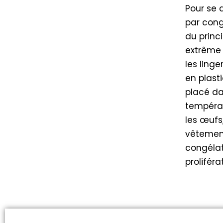
Pour se 
par congé
du princ
extrême 
les linge
en plast
placé da
températ
les œufs,
vêtement
congélat
proliféra