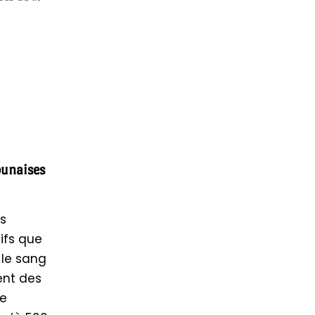
punaises
ts
ifs que
r le sang
ent des
se