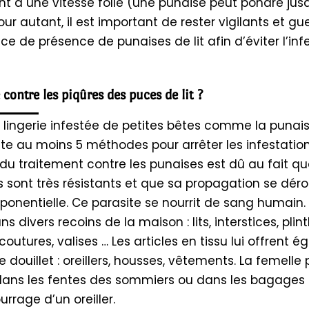
t à une vitesse folle (une punaise peut pondre jus
ur autant, il est important de rester vigilants et gu
ce de présence de punaises de lit afin d’éviter l’inf
 contre les piqûres des puces de lit ?
 lingerie infestée de petites bêtes comme la punai
existe au moins 5 méthodes pour arrêter les infestation
é du traitement contre les punaises est dû au fait q
s sont très résistants et que sa propagation se dér
ponentielle. Ce parasite se nourrit de sang humain. I
s divers recoins de la maison : lits, interstices, plint
 coutures, valises … Les articles en tissu lui offrent 
 douillet : oreillers, housses, vêtements. La femelle
ans les fentes des sommiers ou dans les bagages
rrage d’un oreiller.