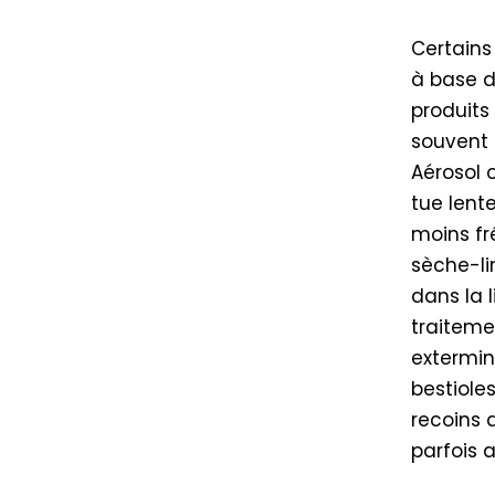
Certains
à base d
produits
souvent 
Aérosol 
tue lent
moins fr
sèche-li
dans la 
traiteme
extermin
bestiole
recoins 
parfois a