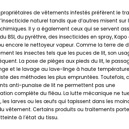
 propriétaires de vêtements infestés préfèrent le t
’insecticide naturel tandis que d’autres misent sur 
 chimiques. Il y a également ceux qui se servent as
du BSI, du pyrèthre, des insecticides en spray, Kapo
ou encore le nettoyeur vapeur. Comme la terre de 
ement les insectes tels que les puces de lit, son usa
équent. La pose de pièges aux pieds du lit, le passa
nge et le lavage au lave-linge à haute température
liste des méthodes les plus empruntées. Toutefois, 
nts anti-punaise de lit ne permettent pas une
ation complète du fléau. La lutte mécanique ne tue
s, les larves ou les œufs qui tapissent dans les moin
du vêtement. Certains produits ou traitements port
tteinte à l’état du tissu.