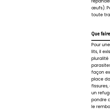
répanden
œufs). Po
toute tra
Que faire
Pour une
lits, il 
pluralit
parasite
façon ex
place dan
fissures,
un refuge
pondre d
le rembou