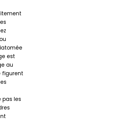
raitement
les
sez
 ou
diatomée
ge est
ge au
 figurent
ces
 pas les
dres
ent