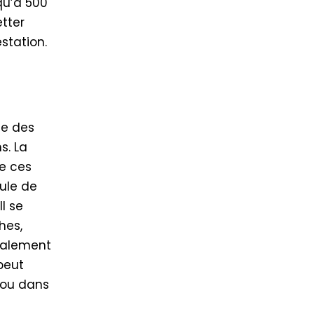
qu’à 500
etter
estation.
se des
s. La
ue ces
oule de
l se
hes,
également
 peut
 ou dans