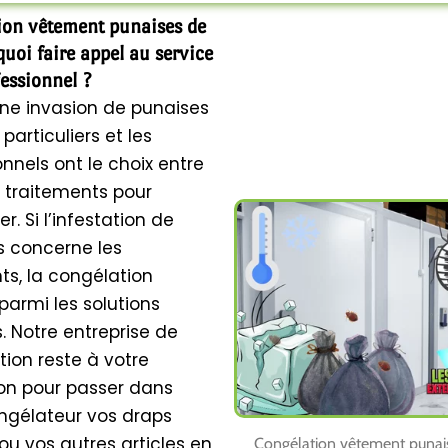
ion vêtement punaises de
rquoi faire appel au service
essionnel ?
ne invasion de punaises
s particuliers et les
onnels ont le choix entre
s traitements pour
er. Si l’infestation de
s concerne les
s, la congélation
armi les solutions
s. Notre entreprise de
tion reste à votre
ion pour passer dans
ngélateur vos draps
 ou vos autres articles en
Congélation vêtement punais