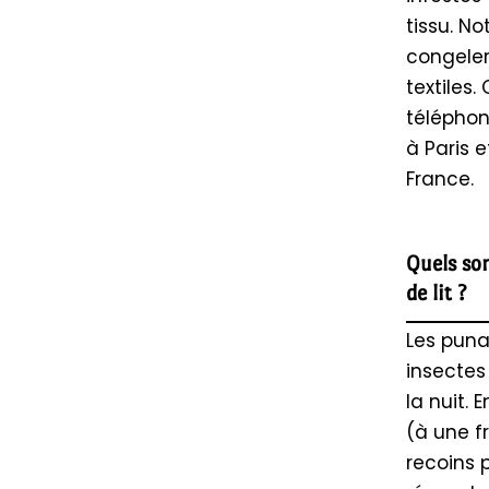
tissu. N
congele
textiles
téléphon
à Paris 
France.
Quels son
de lit ?
Les puna
insectes
la nuit. 
(à une f
recoins 