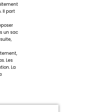
raitement
 Il part
eposer
ns un sac
suite,
itement,
as. Les
ion. La
a