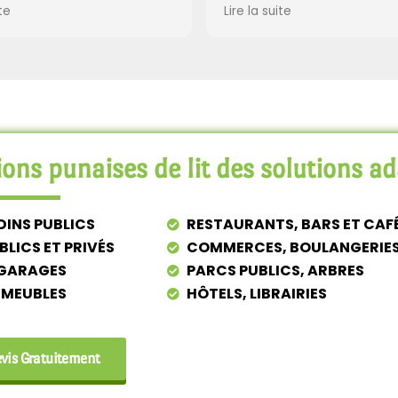
 réactifs et rassurants,
Leur intervention a été rap
e
Lire la suite
 situation
efficace, le tout avec bea
lement. Grâce à leur
de respect pour mon espa
, plus de signe de rat
travail. Efficacité et propret
r passage. Un grand
leur tire mon chapeau.
rs ! Vous avez fait du bon
ons punaises de lit des solutions ad
DINS PUBLICS
RESTAURANTS, BARS ET CAF
BLICS ET PRIVÉS
COMMERCES, BOULANGERIE
 GARAGES
PARCS PUBLICS, ARBRES
MMEUBLES
HÔTELS, LIBRAIRIES
is Gratuitement