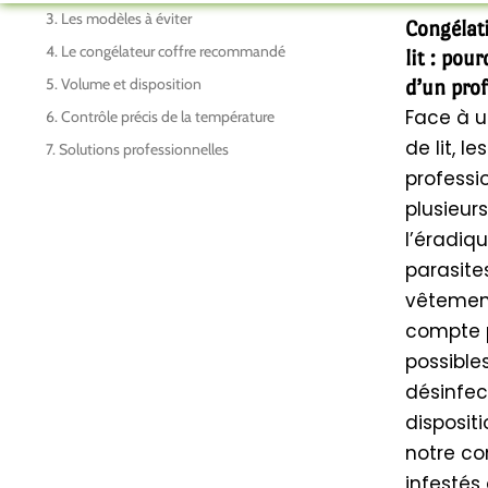
3. Les modèles à éviter
Congélat
4. Le congélateur coffre recommandé
lit : pou
5. Volume et disposition
d’un prof
Face à u
6. Contrôle précis de la température
de lit, le
7. Solutions professionnelles
professi
plusieur
l’éradiqu
parasite
vêtement
compte p
possible
désinfec
disposit
notre co
infestés