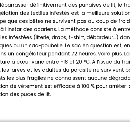
débarrasser définitivement des punaises de lit, le t
lation des textiles infestés est la meilleure solution.
ipe que ces bêtes ne survivent pas au coup de froid
à l’instar des acariens. La méthode consiste à entr
ries infestées (literie, draps, t-shirt, débardeur…) da
iques ou un sac-poubelle. Le sac en question est, en
ns un congélateur pendant 72 heures, voire plus. La
ure à cœur varie entre -18 et 20 °C. À l’issue du tra
 les larves et les adultes du parasite ne survivent p
s les plus fragiles ne connaissent aucune dégradat
ion de vêtement est efficace à 100 % pour arrêter l
tion des puces de lit.