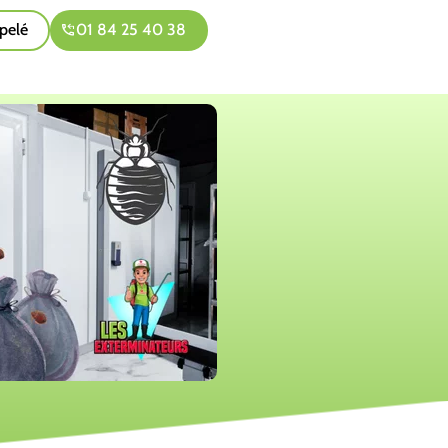
pelé
01 84 25 40 38