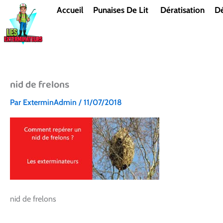
Aller
Accueil
Punaises De Lit
Dératisation
Dé
au
contenu
nid de frelons
Par
ExterminAdmin
/
11/07/2018
nid de frelons