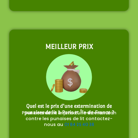
MEILLEUR PRIX
Quel est le prix d’une extermination de
Pour connaitre le prix d’une intervention
punaises de lit à Paris et Île-de-France ?
contre les punaises de lit contactez-
nous au
01 84 25 40 38