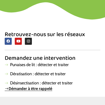
Retrouvez-nous sur les réseaux
F
Y
I
a
o
n
c
u
s
e
t
t
b
u
a
Demandez une intervention
o
b
g
o
e
r
k
a
Punaises de lit : détecter et traiter
m
Dératisation : détecter et traiter
Désinsectisation : détecter et traiter
Démander à être rappelé