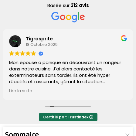
Basée sur
312 avis
Tigrasprite
18 Octobre 2025
Mon épouse a paniqué en découvrant un rongeur
dans notre cuisine. J'ai alors contacté les
exterminateurs sans tarder. Ils ont été hyper
réactifs et rassurants, gérant la situation
impeccablement. Grâce à leur efficacité, plus de
Lire la suite
signe de rat après leur passage. Un grand merci,
gars ! Vous avez fait du bon boulot.
Certifié par: Trustindex
Sommaire