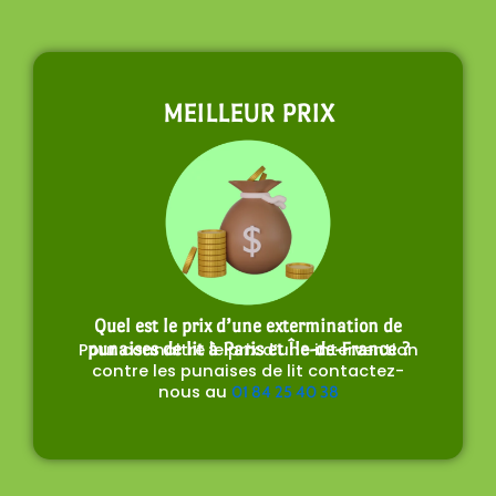
MEILLEUR PRIX
Quel est le prix d’une extermination de
Pour connaitre le prix d’une intervention
punaises de lit à Paris et Île-de-France ?
contre les punaises de lit contactez-
nous au
01 84 25 40 38