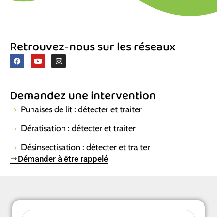
Retrouvez-nous sur les réseaux
F
Y
I
a
o
n
c
u
s
e
t
t
b
u
a
Demandez une intervention
o
b
g
o
e
r
k
a
Punaises de lit : détecter et traiter
m
Dératisation : détecter et traiter
Désinsectisation : détecter et traiter
Démander à être rappelé
Sélectionnez