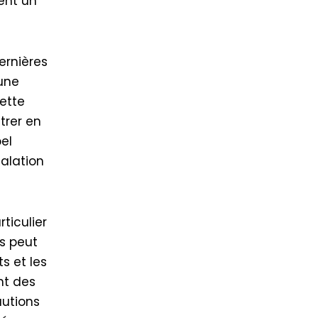
ent un
ernières
 une
ette
trer en
el
alation
ticulier
es peut
s et les
nt des
autions