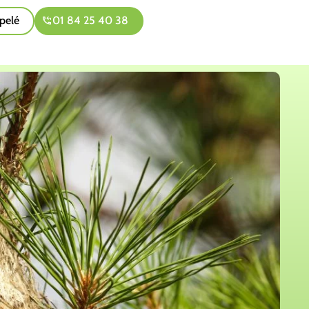
pelé
01 84 25 40 38