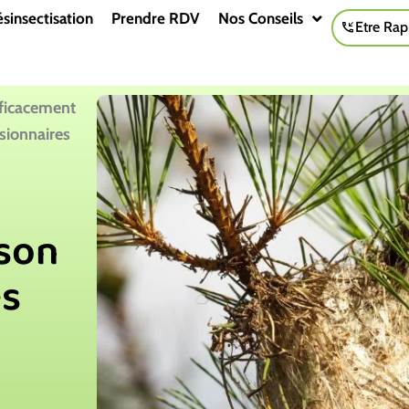
sinsectisation
Prendre RDV
Nos Conseils
Etre Rap
ficacement
ssionnaires
son
és