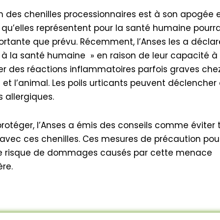
pensais inaccessibles. Leu
efficacité n'a d'égal que l
on des chenilles processionnaires est à son apogée e
sympathie et leur attitud
u’elles représentent pour la santé humaine pourrai
positive. Je n'hésiterai pa
ortante que prévu. Récemment, l’Anses les a décla
seconde à les recomman
d'autres. Note personnelle
s à la santé humaine » en raison de leur capacité à
gars font des miracles et 
r des réactions inflammatoires parfois graves che
en souriant. Excellent travai
et l’animal. Les poils urticants peuvent déclencher
s allergiques.
protéger, l’Anses a émis des conseils comme éviter 
avec ces chenilles. Ces mesures de précaution pou
 le risque de dommages causés par cette menace
ère.