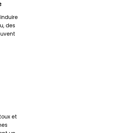
e
induire
u, des
euvent
toux et
nes