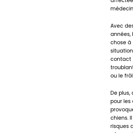
affectée
médecin 
Avec des
années, 
chose à 
situatio
contact 
troublan
ou le fr
De plus,
pour les
provoque
chiens. 
risques 