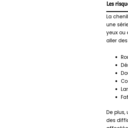
Les risqu
La cheni
une séri
yeux ou 
aller des 
Ro
Dé
Do
Co
La
Fa
De plus, 
des diff