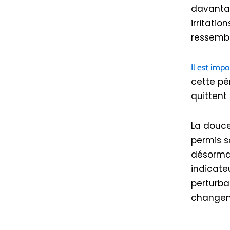
davantag
irritatio
ressembl
Il est imp
cette pé
quittent 
La douce
permis so
désormai
indicate
perturba
changem