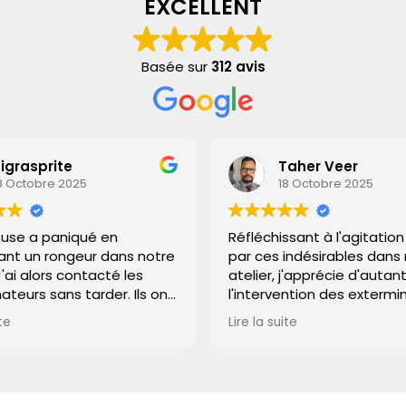
EXCELLENT
Basée sur
312 avis
aher Veer
Loïc Juran
8 Octobre 2025
18 Octobre 2025
ssant à l'agitation causée
Après avoir pris la décisio
indésirables dans mon
confier le problème d'ins
j'apprécie d'autant plus
rampants à une entrepris
ention des exterminateurs.
professionnelle, je me suis
ervention a été rapide et
retrouvé face à 'les
ite
Lire la suite
, le tout avec beaucoup
exterminateurs'. Quelle cha
ect pour mon espace de
ont agi avec une rapidité
Efficacité et propreté, je
impressionnante et ont ré
e mon chapeau.
accéder à des zones que 