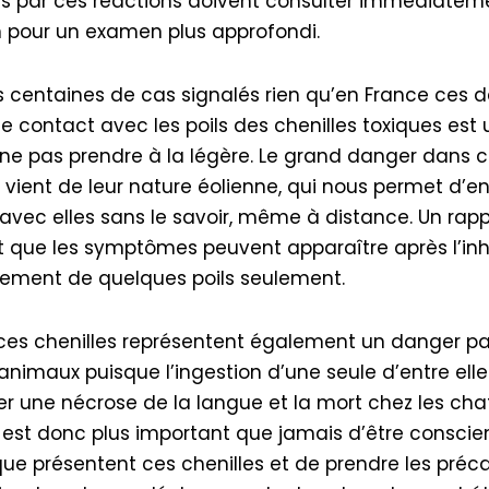
s par ces réactions doivent consulter immédiatem
pour un examen plus approfondi.
 centaines de cas signalés rien qu’en France ces d
le contact avec les poils des chenilles toxiques est
ne pas prendre à la légère. Le grand danger dans c
n vient de leur nature éolienne, qui nous permet d’en
avec elles sans le savoir, même à distance. Un rapp
t que les symptômes peuvent apparaître après l’inh
ôlement de quelques poils seulement.
 ces chenilles représentent également un danger par
 animaux puisque l’ingestion d’une seule d’entre ell
r une nécrose de la langue et la mort chez les chat
Il est donc plus important que jamais d’être conscie
que présentent ces chenilles et de prendre les préc