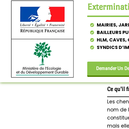
Exterminati
MAIRIES, JAR
BAILLEURS PU
HLM, CAVES,
SYNDICS D’I
Demander Un Dev
Ce qu'il 
Les cheni
nom de l
constitu
mais ell