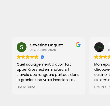
Tigrasprite
T
18 Octobre 2025
1
Mon épouse a paniqué en
Réfléchi
découvrant un rongeur dans notre
par ces 
s
cuisine. J'ai alors contacté les
atelier, 
exterminateurs sans tarder. Ils ont
l'interv
été hyper réactifs et rassurants,
Leur int
Lire la suite
Lire la su
gérant la situation
efficace
r
impeccablement. Grâce à leur
de resp
efficacité, plus de signe de rat
travail. 
après leur passage. Un grand
leur tir