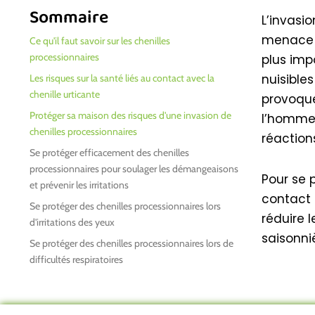
merci, gars ! Vous avez fait du bon
Sommaire
st
boulot.
L’invasi
menace q
Ce qu'il faut savoir sur les chenilles
 !
processionnaires
plus imp
nuisible
Les risques sur la santé liés au contact avec la
chenille urticante
provoque
Protéger sa maison des risques d'une invasion de
l’homme 
chenilles processionnaires
réaction
Se protéger efficacement des chenilles
processionnaires pour soulager les démangeaisons
Pour se 
et prévenir les irritations
contact 
Se protéger des chenilles processionnaires lors
réduire
d'irritations des yeux
saisonni
Se protéger des chenilles processionnaires lors de
difficultés respiratoires