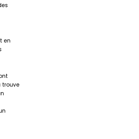
des
ut en
s
ont
a trouve
un
 un