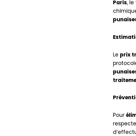
Paris
, le
chimiqu
punaises
Estimati
Le
prix t
protocole
punaises
traiteme
Préventi
Pour
éli
respecter
d’effectu