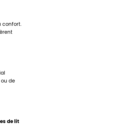
 confort.
èrent
ial
s ou de
s de lit