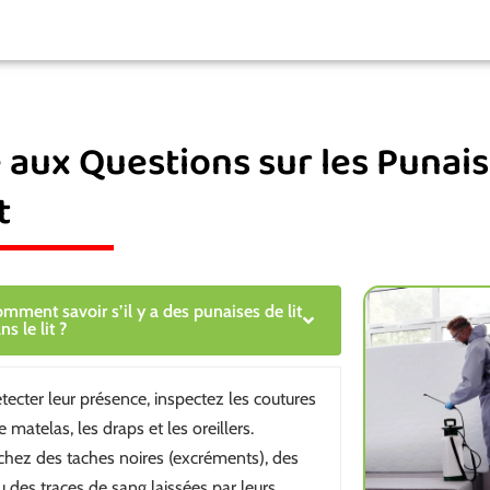
e aux Questions sur les Punai
t
mment savoir s’il y a des punaises de lit
ns le lit ?
tecter leur présence, inspectez les coutures
e matelas, les draps et les oreillers.
hez des taches noires (excréments), des
 des traces de sang laissées par leurs