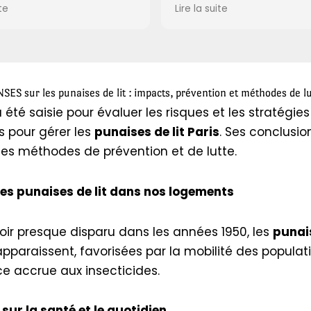
ifs et rassurants,
Leur intervention a été rapide et
Lire la suite
tion
efficace, le tout avec beaucoup
t. Grâce à leur
de respect pour mon espace d
s de signe de rat
travail. Efficacité et propreté, je
sage. Un grand
leur tire mon chapeau.
ous avez fait du bon
NSES sur les punaises de lit : impacts, prévention et méthodes de l
 été saisie pour évaluer les risques et les stratégies
s pour gérer les
punaises de lit Paris
. Ses conclusio
les méthodes de prévention et de lutte.
es punaises de lit dans nos logements
oir presque disparu dans les années 1950, les
punais
pparaissent, favorisées par la mobilité des populati
ce accrue aux insecticides.
sur la santé et le quotidien