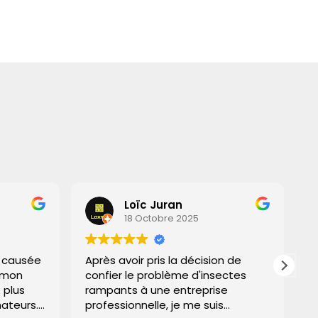
Loïc Juran
18 Octobre 2025
ée
Après avoir pris la décision de
J'ai che
confier le problème d'insectes
solutio
rampants à une entreprise
invasion
s.
professionnelle, je me suis
trouvé '