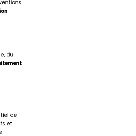
rventions
ion
e, du
aitement
ntiel de
ts et
e