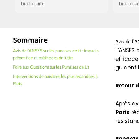
technicien a pris tout son temps
été hyper réact
Lire la suite
Lire la suite
pour m'expliquer la situation,
gérant la situa
calmer mes inquiétudes et traiter
impeccablemen
tout le secteur. Et hop, en une
efficacité, plu
journée, plus un bruit de
après leur pas
grattement ! Vraiment, je peux
merci, gars ! V
Sommaire
dormir tranquille maintenant, c'est
boulot.
Avis de l’A
du super boulot. Je vous les
L’ANSES a
Avis de l’ANSES sur les punaises de lit : impacts,
recommande, c'est sûr et certain !
prévention et méthodes de lutte
efficace
guident 
Foire aux Questions sur les Punaises de Lit
Interventions de nuisibles les plus répandues à
Paris
Retour d
Après av
Paris
réa
résistan
Impacts 