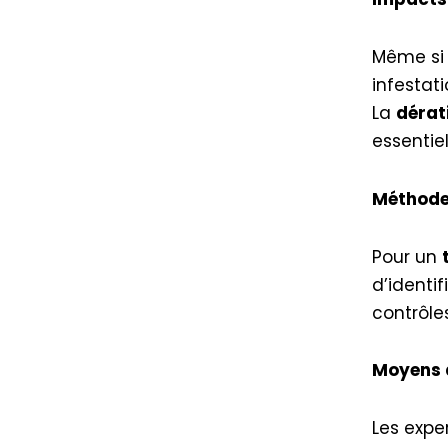
Même si 
infestat
La
dérati
essentiel
Méthodes
Pour un
d’identi
contrôle
Moyens 
Les exp