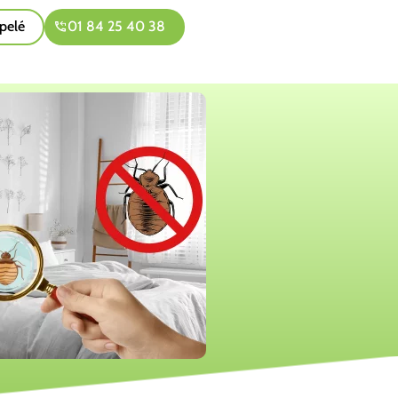
pelé
01 84 25 40 38