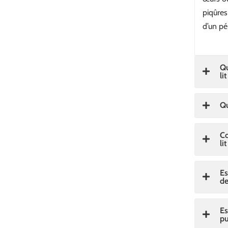
piqûres
d’un pé
Qu
lit
Qu
Co
lit
Es
de
Es
pu