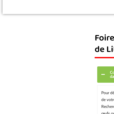
Foir
de Li
Co
da
Pour dé
de votr
Recherc
œufs ou