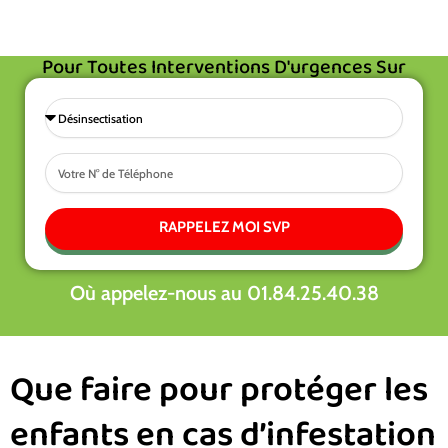
Pour Toutes Interventions D'urgences Sur
L'Île-De-France, Demandez À Être Rappelé
Gratuitement
Sélectionnez
une
Tel
prestations
RAPPELEZ MOI SVP
Où appelez-nous au 01.84.25.40.38
Que faire pour protéger les
enfants en cas d’infestation