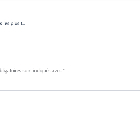
Punaises de lit : intervention express à Massy – Quartiers les plus touchés
ligatoires sont indiqués avec
*