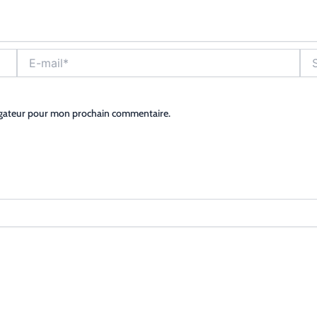
E-
Site
mail*
igateur pour mon prochain commentaire.