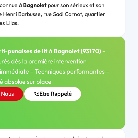
econnue à
Bagnolet
pour son sérieux et son
ue Henri Barbusse, rue Sadi Carnot, quartier
s Lilas.
ti-
punaises de lit
à
Bagnolet (93170)
–
urés dès la première intervention
 immédiate – Techniques performantes –
té absolue sur place
 Nous
Etre Rappelé