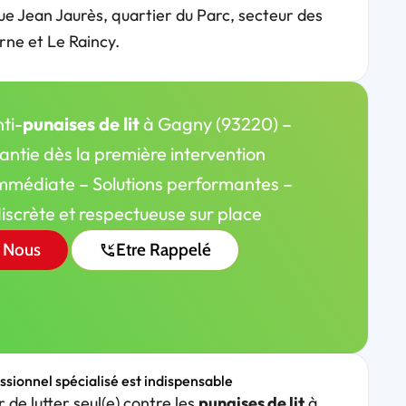
e Jean Jaurès, quartier du Parc, secteur des
arne et Le Raincy.
ti-
punaises de lit
à Gagny (93220) –
rantie dès la première intervention
médiate – Solutions performantes –
discrète et respectueuse sur place
 Nous
Etre Rappelé
essionnel spécialisé est indispensable
 de lutter seul(e) contre les
punaises de lit
à