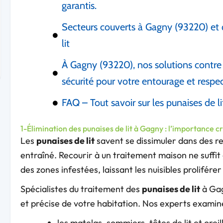
garantis.
Secteurs couverts à Gagny (93220) et qu
lit
À Gagny (93220), nos solutions contre l
sécurité pour votre entourage et respe
FAQ – Tout savoir sur les punaises de 
1-Élimination des punaises de lit à Gagny : l’importance c
Les
punaises de lit
savent se dissimuler dans des rec
entraîné. Recourir à un traitement maison ne suffit
des zones infestées, laissant les nuisibles proliférer
Spécialistes du traitement des
punaises de lit
à Gag
et précise de votre habitation. Nos experts exami
les matelas, sommiers, têtes de lit et oreil