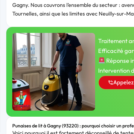
Gagny. Nous couvrons l’ensemble du secteur : avenu
Tournelles, ainsi que les limites avec Neuilly-sur-M
Traitement an
Efficacité ga
Réponse im
Intervention 
Appelez
Punaises de lit à Gagny (93220) : pourquoi choisir un prof
Voici pourquoi il est fortement déconseillé de tenter