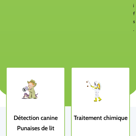
i
f
s
.
Détection canine
Traitement chimique
Punaises de lit