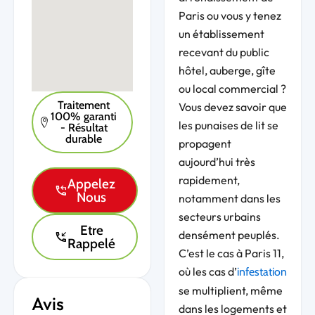
Paris ou vous y tenez
un établissement
recevant du public
hôtel, auberge, gîte
ou local commercial ?
Traitement
Vous devez savoir que
100% garanti
les punaises de lit se
- Résultat
durable
propagent
aujourd’hui très
rapidement,
Appelez
Nous
notamment dans les
secteurs urbains
Etre
densément peuplés.
Rappelé
C’est le cas à Paris 11,
où les cas d’
infestation
se multiplient, même
Avis
dans les logements et