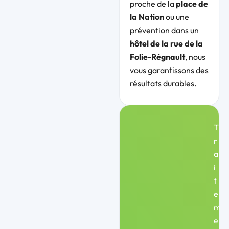
proche de la
place de
la Nation
ou une
prévention dans un
hôtel de la rue de la
Folie-Régnault
, nous
vous garantissons des
résultats durables.
T
r
a
i
t
e
m
e