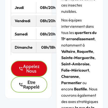
ces insectes
Jeudi
08h/20h
nuisibles.
Nos équipes
Vendredi
08h/20h
interviennent dans
tous les
quartiers du
Samedi
08h/20h
11ᵉ arrondissement
,
notamment à
Dimanche
08h/18h
Voltaire
,
Roquette
,
Sainte-Marguerite
,
Saint-Ambroise
,
Appelez
Folie-Méricourt
,
Nous
Charonne
,
Etre
Parmentier
ou
Rappelé
encore
Bastille
. Nous
couvrons également
des axes stratégiques
comme
la rue de la