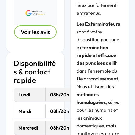
lieux parfaitement
entretenus.
Les Exterminateurs
Voir les avis
sont à votre
disposition pour une
extermination
rapide et efficace
Disponibilité
des punaises de lit
s & contact
dans l’ensemble du
rapide
11e arrondissement.
Nous utilisons des
méthodes
Lundi
08h/20h
homologuées
, sûres
pour les humains et
Mardi
08h/20h
les animaux
domestiques, mais
Mercredi
08h/20h
impitoyables contre