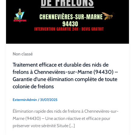
Non classé
Traitement efficace et durable des nids de
frelons à Chennevières-sur-Marne (94430) –
Garantie d’une élimination complète de toute
colonie de frelons
ExterminAdmin
/
31/07/2025
Élimination rapide des nids de frelons à Chennevières-sur-
Marne (94430) – Une action réactive et efficace pour
préserver votre sérénité Située […]