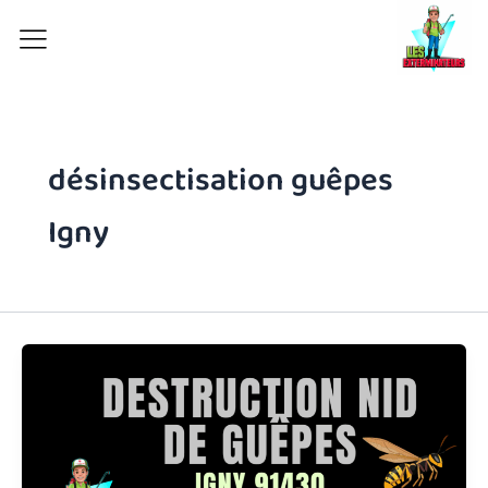
Aller
au
contenu
désinsectisation guêpes
Igny