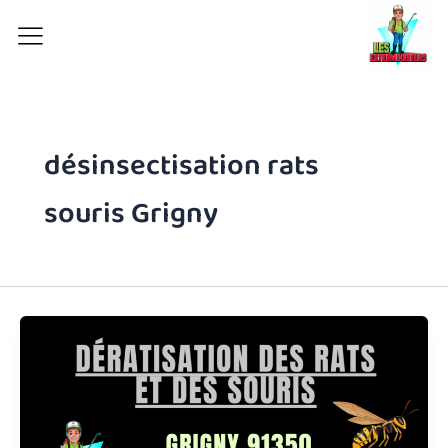
Aller
au
contenu
désinsectisation rats
souris Grigny