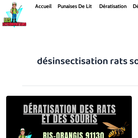
Aller
Accueil
Punaises De Lit
Dératisation
Dé
au
contenu
désinsectisation rats s