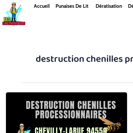
Aller
Accueil
Punaises De Lit
Dératisation
Dé
au
contenu
destruction chenilles p