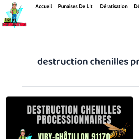
Aller
Accueil
Punaises De Lit
Dératisation
Dé
au
contenu
destruction chenilles p