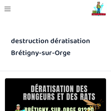
Aller
au
contenu
destruction dératisation
Brétigny-sur-Orge