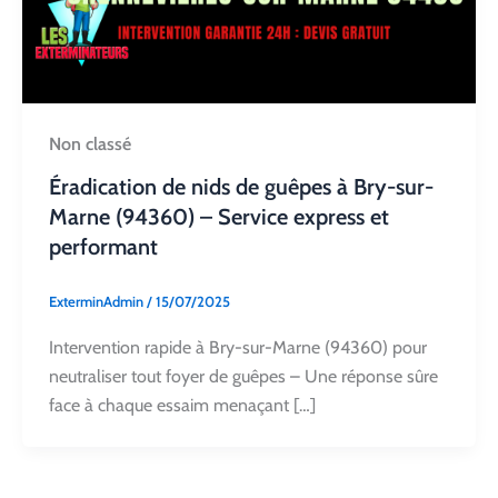
Non classé
Éradication de nids de guêpes à Bry-sur-
Marne (94360) – Service express et
performant
ExterminAdmin
/
15/07/2025
Intervention rapide à Bry-sur-Marne (94360) pour
neutraliser tout foyer de guêpes – Une réponse sûre
face à chaque essaim menaçant […]