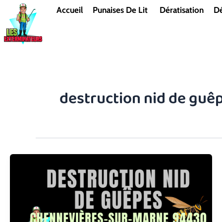
Aller
Accueil
Punaises De Lit
Dératisation
Dé
au
contenu
destruction nid de guê