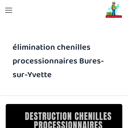
Aller
au
contenu
élimination chenilles
processionnaires Bures-
sur-Yvette