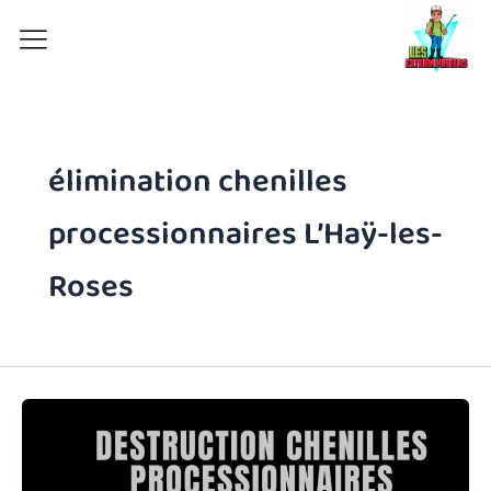
Aller
au
contenu
élimination chenilles
processionnaires L’Haÿ-les-
Roses