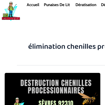
Aller
Accueil
Punaises De Lit
Dératisation
Dé
au
contenu
élimination chenilles p