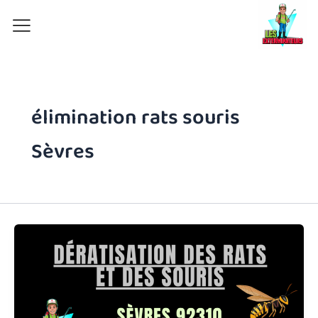
Aller
au
contenu
élimination rats souris
Sèvres