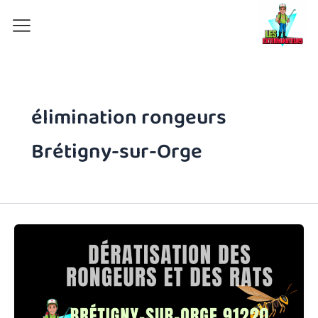
Aller
au
contenu
élimination rongeurs
Brétigny-sur-Orge