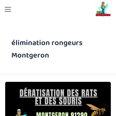
Aller
au
contenu
élimination rongeurs
Montgeron