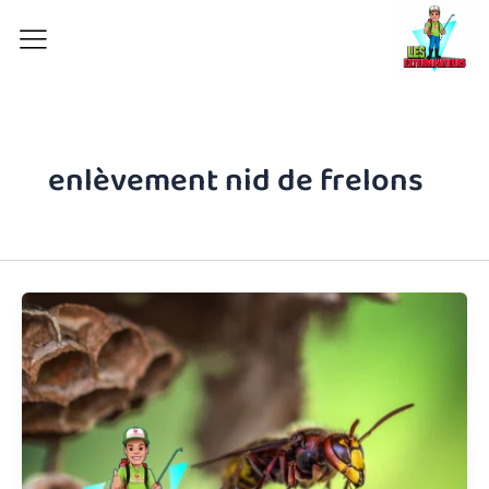
Aller
au
contenu
enlèvement nid de frelons