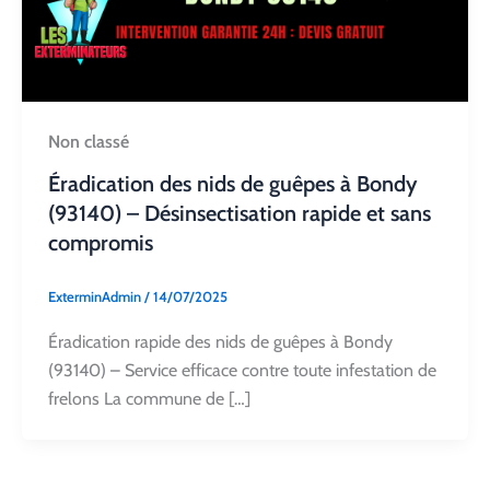
Non classé
Éradication des nids de guêpes à Bondy
(93140) – Désinsectisation rapide et sans
compromis
ExterminAdmin
/
14/07/2025
Éradication rapide des nids de guêpes à Bondy
(93140) – Service efficace contre toute infestation de
frelons La commune de […]