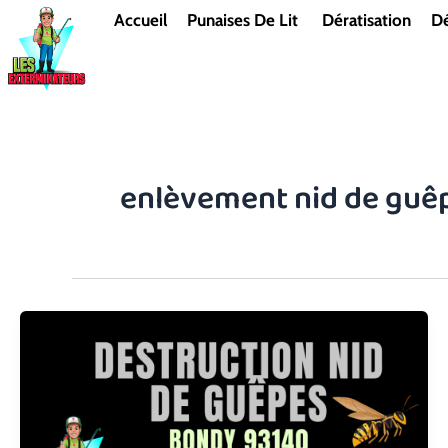
Aller
Accueil
Punaises De Lit
Dératisation
Dé
au
contenu
enlèvement nid de guê