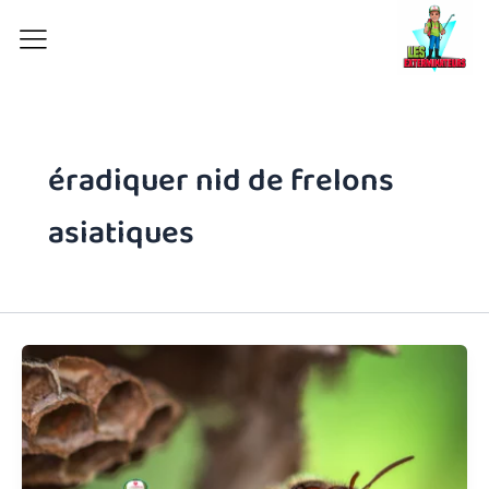
Aller
au
contenu
éradiquer nid de frelons
asiatiques