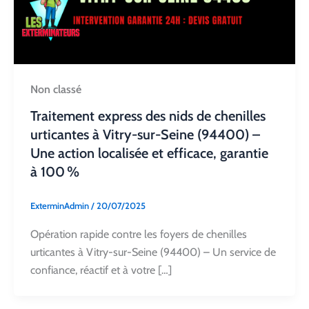
Non classé
Traitement express des nids de chenilles
urticantes à Vitry-sur-Seine (94400) –
Une action localisée et efficace, garantie
à 100 %
ExterminAdmin
/
20/07/2025
Opération rapide contre les foyers de chenilles
urticantes à Vitry-sur-Seine (94400) – Un service de
confiance, réactif et à votre […]