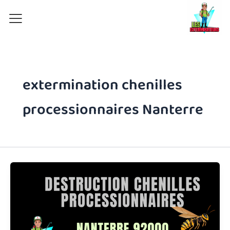
Aller
au
contenu
extermination chenilles
processionnaires Nanterre