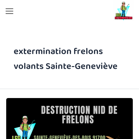
Aller
au
contenu
extermination frelons
volants Sainte-Geneviève