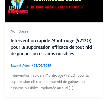
Non classé
Intervention rapide Montrouge (92120)
pour la suppression efficace de tout nid
de guêpes ou essaims nuisibles
ExterminAdmin
/
28/05/2025
Intervention rapide à Montrouge (92120) pour la
suppression efficace de tout nid de guêpes ou
essaims nuisibles Implantée au sud […]