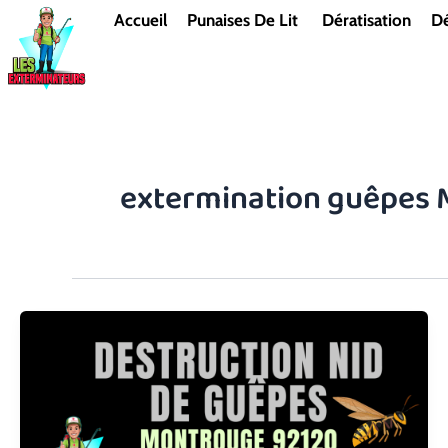
Aller
Accueil
Punaises De Lit
Dératisation
Dé
au
contenu
extermination guêpes