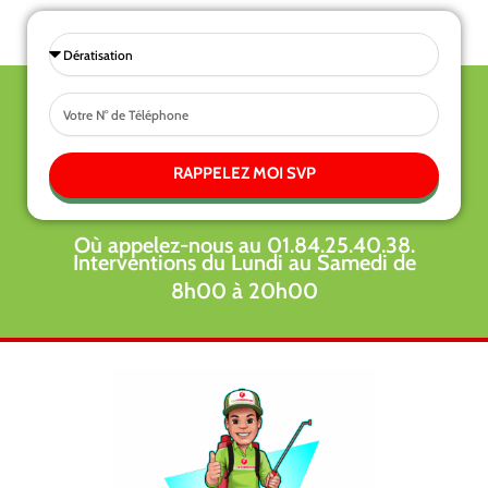
Sélectionnez
une
Tel
prestations
RAPPELEZ MOI SVP
Où appelez-nous au 01.84.25.40.38.
Interventions du Lundi au Samedi de
8h00 à 20h00