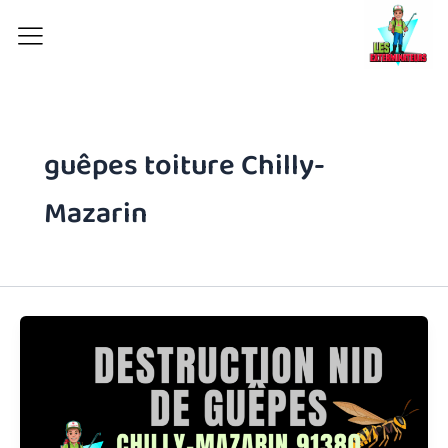
Aller
au
contenu
guêpes toiture Chilly-
Mazarin