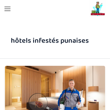
Aller
au
contenu
hôtels infestés punaises