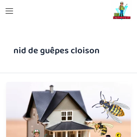
Aller
au
contenu
nid de guêpes cloison