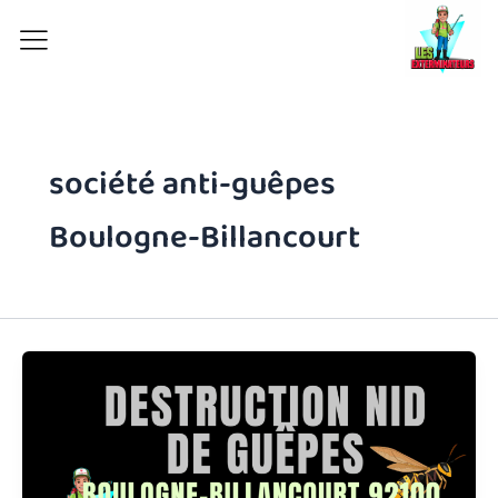
Aller
au
contenu
société anti-guêpes
Boulogne-Billancourt