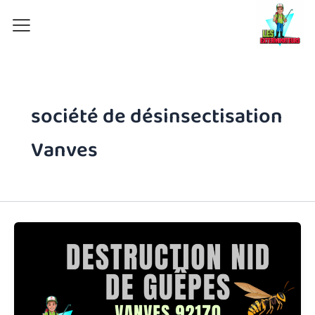
Aller
au
contenu
société de désinsectisation
Vanves