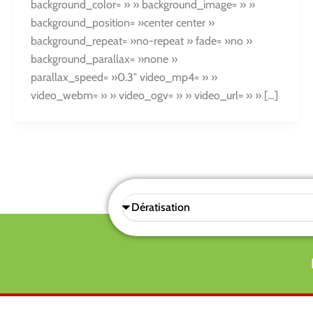
background_color= » » background_image= » »
background_position= »center center »
background_repeat= »no-repeat » fade= »no »
background_parallax= »none »
parallax_speed= »0.3″ video_mp4= » »
video_webm= » » video_ogv= » » video_url= » » […]
Sélectionnez
une
prestations