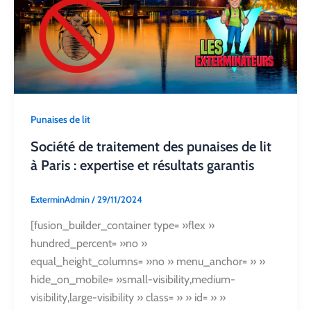
Punaises de lit
Société de traitement des punaises de lit
à Paris : expertise et résultats garantis
ExterminAdmin
/
29/11/2024
[fusion_builder_container type= »flex »
hundred_percent= »no »
equal_height_columns= »no » menu_anchor= » »
hide_on_mobile= »small-visibility,medium-
visibility,large-visibility » class= » » id= » »