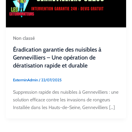
Non classé
Éradication garantie des nuisibles à
Gennevilliers – Une opération de
dératisation rapide et durable
ExterminAdmin
/
22/07/2025
Suppression rapide des nuisibles à Gennevilliers : une
solution efficace contre les invasions de rongeurs
Installée dans les Hauts-de-Seine, Gennevilliers […]