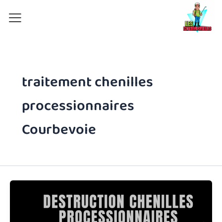
Aller
au
contenu
traitement chenilles
processionnaires
Courbevoie