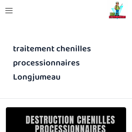
Aller
au
contenu
traitement chenilles
processionnaires
Longjumeau