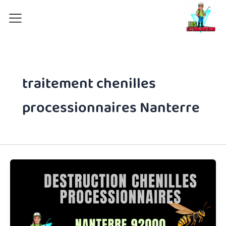
Aller
au
contenu
traitement chenilles
processionnaires Nanterre