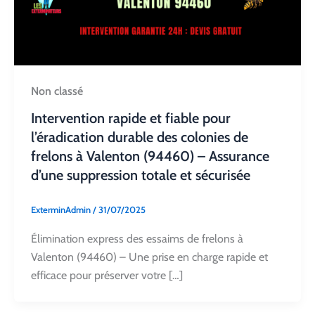
Non classé
Intervention rapide et fiable pour
l’éradication durable des colonies de
frelons à Valenton (94460) – Assurance
d’une suppression totale et sécurisée
ExterminAdmin
/
31/07/2025
Élimination express des essaims de frelons à
Valenton (94460) – Une prise en charge rapide et
efficace pour préserver votre […]