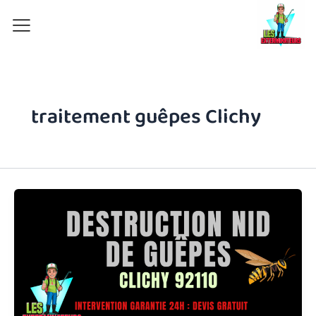
Aller
au
contenu
traitement guêpes Clichy