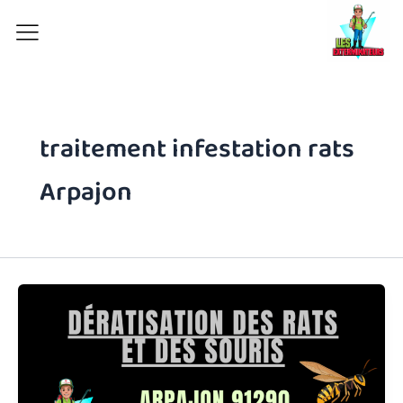
Aller
au
contenu
traitement infestation rats
Arpajon