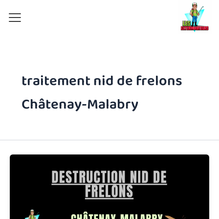
Aller
au
contenu
traitement nid de frelons
Châtenay-Malabry