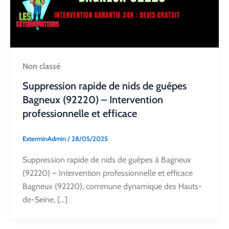
Non classé
Suppression rapide de nids de guêpes
Bagneux (92220) – Intervention
professionnelle et efficace
ExterminAdmin
/
28/05/2025
Suppression rapide de nids de guêpes à Bagneux
(92220) – Intervention professionnelle et efficace
Bagneux (92220), commune dynamique des Hauts-
de-Seine, […]