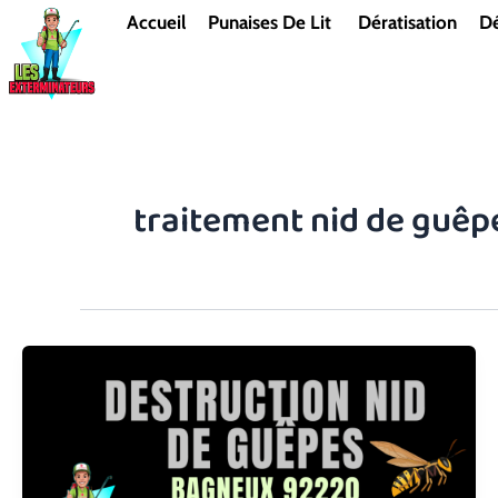
Aller
Accueil
Punaises De Lit
Dératisation
Dé
au
contenu
traitement nid de guê