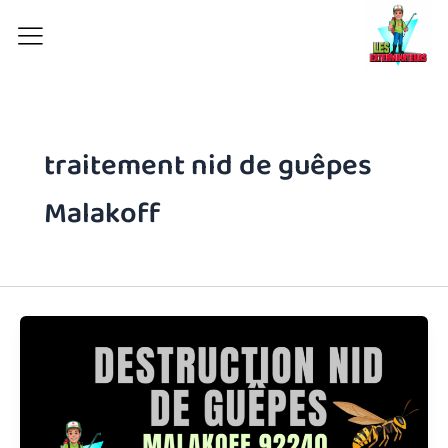
Aller
au
contenu
traitement nid de guêpes
Malakoff